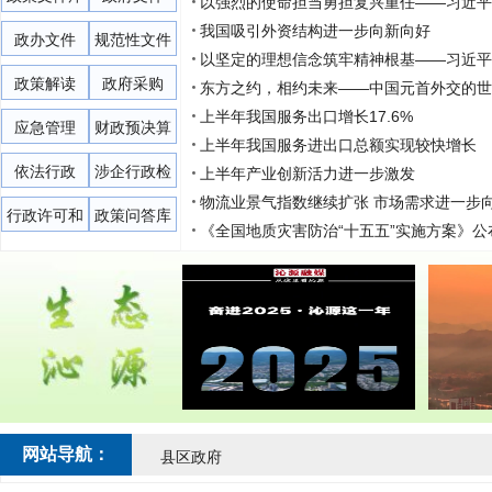
以强烈的使命担当勇担复兴重任——习近平
我国吸引外资结构进一步向新向好
政办文件
规范性文件
以坚定的理想信念筑牢精神根基——习近平
政策解读
政府采购
东方之约，相约未来——中国元首外交的世
上半年我国服务出口增长17.6%
应急管理
财政预决算
上半年我国服务进出口总额实现较快增长
依法行政
涉企行政检
上半年产业创新活力进一步激发
物流业景气指数继续扩张 市场需求进一步
查公示专栏
行政许可和
政策问答库
《全国地质灾害防治“十五五”实施方案》公
行政处罚
网站导航：
县区政府