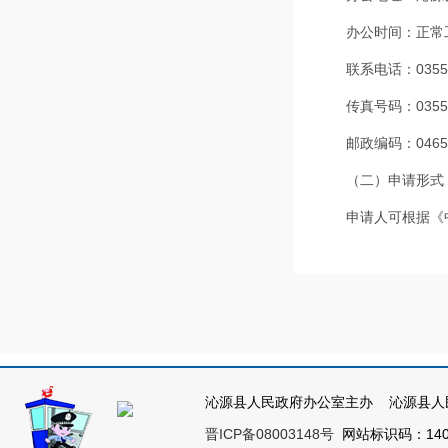
办公时间：正常
联系电话：
035
传真号码：
035
邮政编码：
0465
（二）申请形式
申请人可根据《
请表》。申请表可向
1、书面提出申
（
1）通过信函
申请人通过信函
式提出申请的，请相应
沁源县人民政府办公室主办 沁源县人
（
2）当面提出
晋ICP备08003148号
网站标识码：1404