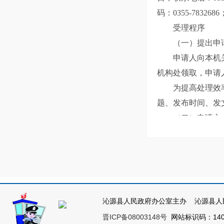
码：0355-78326
受理程序
（一）提出申
申请人向本机关
机构处领取，申请
为提高处理效率
题、发布时间、发
（二）申请方
1、现场申请。申
难的可以口头申请
2、书面申请。申
请的，应在信封左
的，应当持有效身
沁源县人民政府办公室主办 沁源县人
本机关不直接受
晋ICP备08003148号
网站标识码：1404
（三）申请处