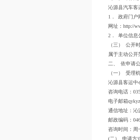
沁源县汽车客运
1． 政府门户网
网址：http://www.q
2． 单位信息
（三） 公开时
属于主动公开范围
二、 依申请公
（一） 受理机
沁源县客运中
咨询电话：0355—
电子邮箱qykyzx@
通信地址：沁源
邮政编码：0465
咨询时间：周一
(二） 申请方