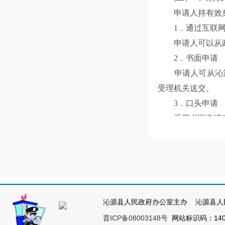
申请人持有效身
1．通过互联网
申请人可以从政
2．书面申请
申请人可从沁源
受理机关送交。
3．口头申请
采用书面申请有
（三） 申请处
1. 审查
我单位受理机构
知申请人予以补正
2. 登记
沁源县人民政府办公室主办 沁源县人
对于《申请表》
晋ICP备08003148号
网站标识码：1404
请的先后顺序进行