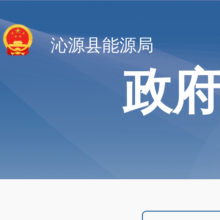
沁源县能源局
政