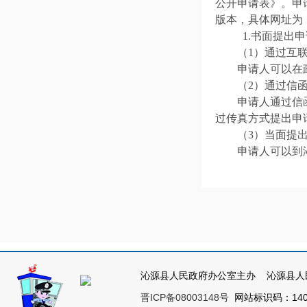
公开申请表》。申
版本，具体网址为：ht
1.书面提出
（1）通过互
申请人可以在
（2）通过信
申请人通过信
过传真方式提出申
（3）当面提
申请人可以到
申请表》。
2.口头提出申
原则上申请应
能源局政府信息公
后生效。
（三）申请的
为了提高申请
沁源县人民政府办公室主办 沁源县人
（标题）、发布时
晋ICP备08003148号
网站标识码：1404
申请人向沁源