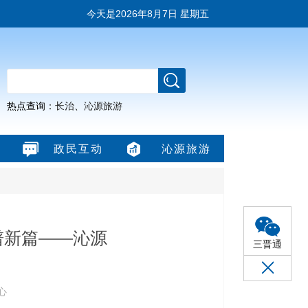
今天是
2026年8月7日 星期五
热点查询：
长治
、
沁源旅游
政民互动
沁源旅游
谱新篇——沁源
三晋通
心