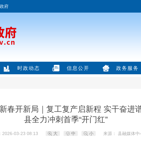
政府
时政动态
信息公开
政务服务
·新春开新局｜复工复产启新程 实干奋进
县全力冲刺首季“开门红”
026-03-23 08:13
大
中
小
来源： 县融媒体中