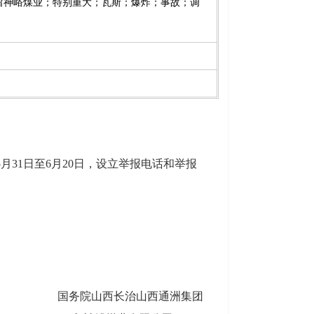
留神峪煤业；特别重大；瓦斯；爆炸；事故；调
月31日至6月20日，设立举报电话和举报
国务院山西长治山西通洲集团