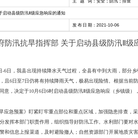
主题词
：
安全；防汛；排查
于启动县级防汛Ⅱ级应急响应的通知
发布日期
：
2021-10-06
府防汛抗旱指挥部 关于启动县级防汛Ⅱ级
日-6日
，我县出现持续降水天气过程，全县有中到大雨，部分乡
0mm，且6日至7日仍将有持续降雨天气，极易出现险情。根据当
意，决定于10月6日6时启动县级防汛
Ⅱ级应急响应（乡镇级）
旱应急预案》盯紧盯牢重点部位和重点区域，加强隐患排查，采
分发挥本部门职责作用，组织指导好防汛工作。水利部门要对
警和信息上报渠道，及时避险撤人；自然资源部门开展地质灾