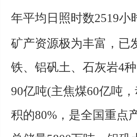
年平均日照时数
2519
小
矿产资源极为丰富，已
铁、铝矾土、石灰岩
4
种
90
亿吨
(
主焦煤
60
亿吨，
积的
80%
，是全国重点