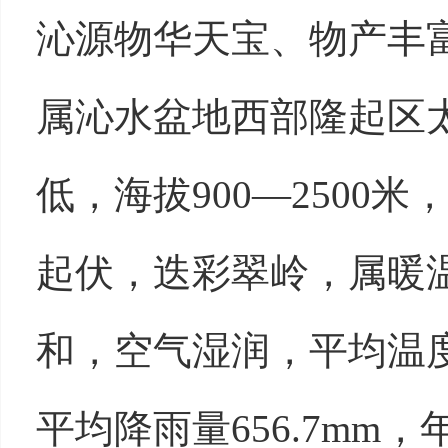
沁源物华天宝、物产丰
属沁水盆地西部隆起区
低，海拔
900—
2500
米
起伏，迭彩翠岭，属暖
和，空气湿润，平均温
平均降雨量
656.7mm
，