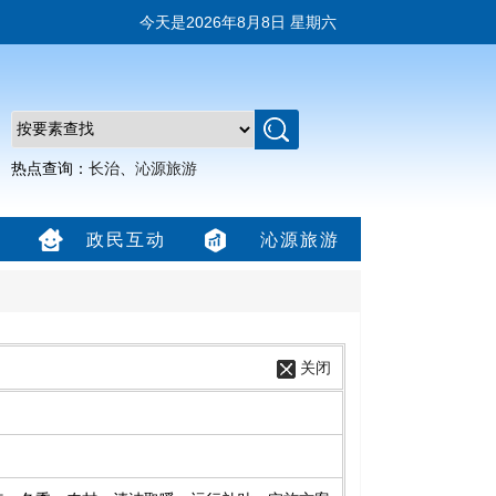
今天是
2026年8月8日 星期六
热点查询：
长治
、
沁源旅游
政民互动
沁源旅游
关闭