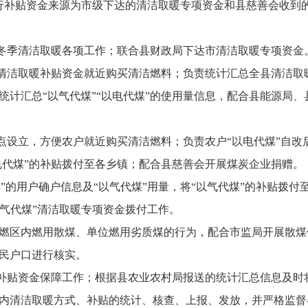
暖运行补贴资金来源为市级下达的清洁取暖专项资金和县慈善会收
县冬季清洁取暖各项工作；联合县财政局下达市清洁取暖专项资金
用清洁取暖补贴资金就近购买清洁燃料；负责统计汇总全县清洁取
统计汇总“以气代煤”“以电代煤”的使用量信息，配合县能源局
点设立，方便农户就近购买清洁燃料；负责农户“以电代煤”自改
电代煤”的补贴拨付至各乡镇；配合县慈善会开展煤炭企业捐赠。
煤”的用户确户信息及“以气代煤”用量，将“以气代煤”的补贴拨付
“以气代煤”清洁取暖专项资金拨付工作。
处禁燃区内燃用散煤、单位燃用劣质煤的行为，配合市监局开展散
居民户口进行核实。
行补贴资金保障工作；根据县农业农村局报送的统计汇总信息及时
辖区内清洁取暖方式、补贴的统计、核查、上报、发放，并严格监