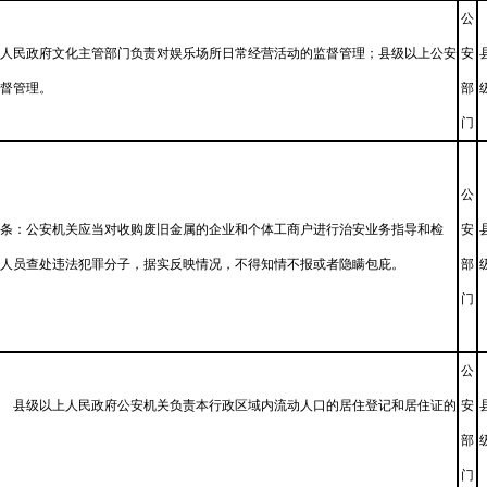
公
人民政府文化主管部门负责对娱乐场所日常经营活动的监督管理；县级以上公安
安
督管理。
部
门
公
条：公安机关应当对收购废旧金属的企业和个体工商户进行治安业务指导和检
安
人员查处违法犯罪分子，据实反映情况，不得知情不报或者隐瞒包庇。
部
门
公
 县级以上人民政府公安机关负责本行政区域内流动人口的居住登记和居住证的
安
部
门