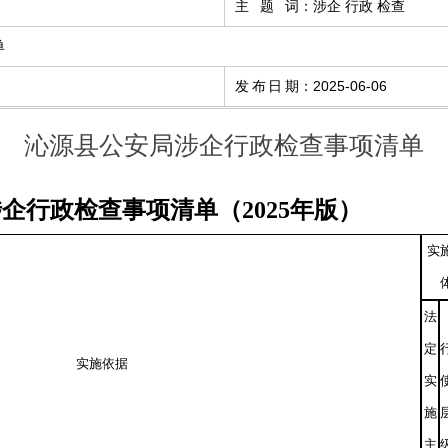
主题词
：
涉企 行政 检查
单
发布日期
：
2025-06-06
沁源县公安局涉企行政检查事项清单
企行政检查事项清单（2025年版）
实
法
定
实施依据
实
施
主