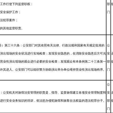
工作行使下列监督职权：
部
安全保护工作；
门
法犯罪案件；
的其他监督职责。
9号）第三十六条：公安部门对其依照有关法律、行政法规和国家有关规定批准的
公
演出现场的安全状况进行实地检查；发现安全隐患的，在消除安全隐患后方可允
安
营业性演出现场的观众进行必要的安全检查；发现观众有本条例第二十三条第一
部
许其进入。公安部门可以组织警力协助演出举办单位维持营业性演出现场秩序。
门
公
：公安机关对旅馆治安管理的职责是，指导、监督旅馆建立各项安全管理制度和
安
进行安全业务知识的培训，依法惩办侵犯旅馆和旅客合法权益的违法犯罪分子。
部
门