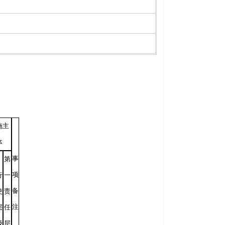
施主
体
事
第
项
行
一
备
使
责
注
层
任
级
层