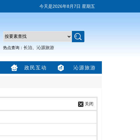
今天是
2026年8月7日 星期五
长治
、
沁源旅游
热点查询：
政民互动
沁源旅游
关闭