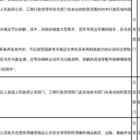
人民政府公安、工商行政管理等有关部门在各自的职责范围内对本行政区域内报
公
关规定予以拆解；其中，回收的报废大型客车、货车等营运车辆和校车，应当在
安
部
”具备再造条件的，可以按照国家有关规定出售给具有再制造能力的企业经过再制
门
应当作为废金属，交售给钢铁企业作为冶炼原料。拆解的其他零配件能够继续使
车回用件”。
公
以上各级人民政府公安部门、工商行政管理部门及其他有关部门在各自的职责范
安
部
门
公
公安机关负责民用爆照物品公共安全管理和民用爆炸物品购买、运输、爆破作业
安