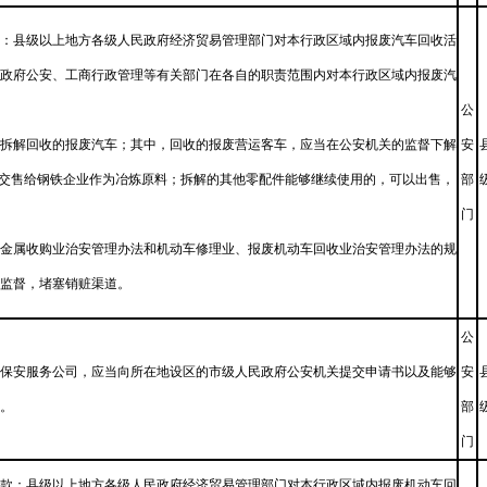
：县级以上地方各级人民政府经济贸易管理部门对本行政区域内报废汽车回收活
政府公安、工商行政管理等有关部门在各自的职责范围内对本行政区域内报废汽
公
拆解回收的报废汽车；其中，回收的报废营运客车，应当在公安机关的监督下解
安
，交售给钢铁企业作为冶炼原料；拆解的其他零配件能够继续使用的，可以出售，
部
门
金属收购业治安管理办法和机动车修理业、报废机动车回收业治安管理办法的规
监督，堵塞销赃渠道。
公
保安服务公司，应当向所在地设区的市级人民政府公安机关提交申请书以及能够
安
。
部
门
款：县级以上地方各级人民政府经济贸易管理部门对本行政区域内报废机动车回