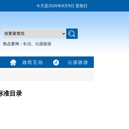
今天是
2026年8月9日 星期日
热点查询：
长治
、
沁源旅游
政民互动
沁源旅游
标准目录