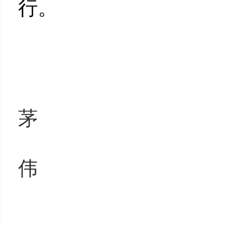
行。
教育部部
国家市场监
茅
国家卫生健
伟
2019年