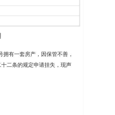
明
03号拥有一套房产
，
因保管不善，
二十二条的规定申请
挂失
，现声