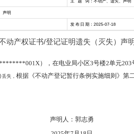
主题词
：
不动产、遗失、声明
）声明
发布日期
：
2025-07-18
不动产权证书/登记证明遗失（灭失）声
31********001X），在电业局小区3号楼2单元2
根据《不动产登记暂行条例实施细则》第
0号丢失，
声明人：
郭志勇
202
5
年
7
月
18
日