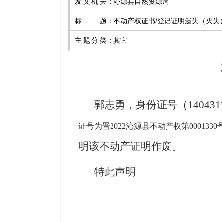
发文机关
：
沁源县自然资源局
标题
：
不动产权证书/登记证明遗失（灭失
主题分类
：
其它
郭志勇
，
身份证号
（
1404
证号为晋
2022沁源县不动产权第000133
明该
不动产证明
作废。
特此声明