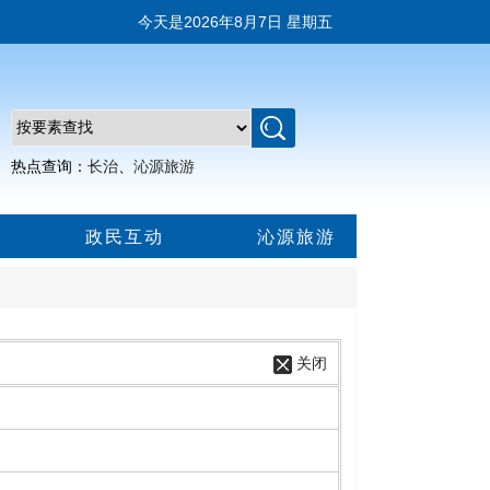
今天是
2026年8月7日 星期五
热点查询：
长治
、
沁源旅游
政民互动
沁源旅游
关闭